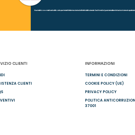
l tuo indirizzo e-mail sarà utilizzato per inviarti informazioni ed attività dall'azienda Sud Arredi srl, puoi annullare la tua iscrizione in quals
VIZIO CLIENTI
INFORMAZIONI
NDI
TERMINI E CONDIZIONI
ISTENZA CLIENTI
COOKIE POLICY (UE)
QS
PRIVACY POLICY
VENTIVI
POLITICA ANTICORRUZIO
37001