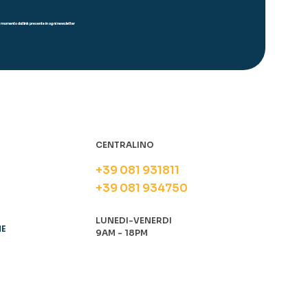
iasi momento dal link presente in ogni newsletter
CENTRALINO
+39 081 931811
+39 081 934750
LUNEDI-VENERDI
NE
9AM - 18PM