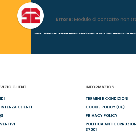
Errore:
Modulo di contatto non tr
l tuo indirizzo e-mail sarà utilizzato per inviarti informazioni ed attività dall'azienda Sud Arredi srl, puoi annullare la tua iscrizione in quals
VIZIO CLIENTI
INFORMAZIONI
NDI
TERMINI E CONDIZIONI
ISTENZA CLIENTI
COOKIE POLICY (UE)
QS
PRIVACY POLICY
VENTIVI
POLITICA ANTICORRUZIO
37001