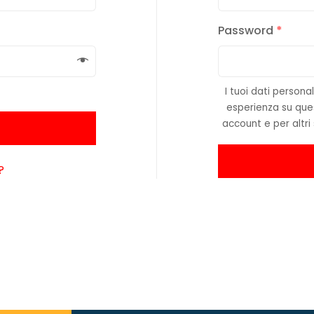
Password
*
I tuoi dati persona
esperienza su ques
account e per altri
?