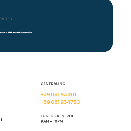
ovato.
iasi momento dal link presente in ogni newsletter
CENTRALINO
+39 081 931811
+39 081 934750
LUNEDI-VENERDI
NE
9AM - 18PM