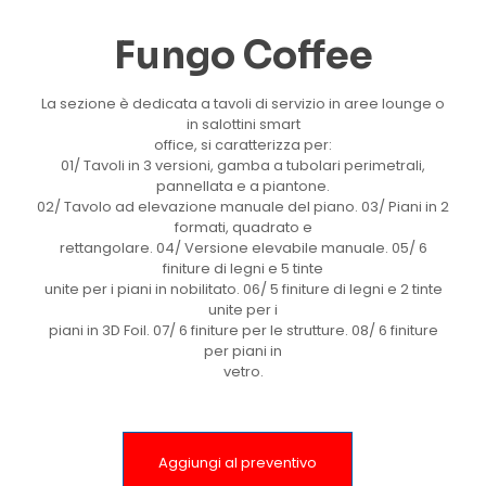
Fungo Coffee
La sezione è dedicata a tavoli di servizio in aree lounge o
in salottini smart
office, si caratterizza per:
01/ Tavoli in 3 versioni, gamba a tubolari perimetrali,
pannellata e a piantone.
02/ Tavolo ad elevazione manuale del piano. 03/ Piani in 2
formati, quadrato e
rettangolare. 04/ Versione elevabile manuale. 05/ 6
finiture di legni e 5 tinte
unite per i piani in nobilitato. 06/ 5 finiture di legni e 2 tinte
unite per i
piani in 3D Foil. 07/ 6 finiture per le strutture. 08/ 6 finiture
per piani in
vetro.
Aggiungi al preventivo