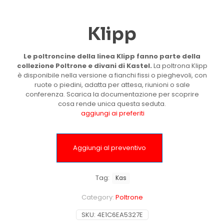
Klipp
Le poltroncine della linea Klipp fanno parte della
collezione Poltrone e divani di Kastel.
La poltrona Klipp
è disponibile nella versione a fianchi fissi o pieghevoli, con
ruote o piedini, adatta per attesa, riunioni o sale
conferenza. Scarica la documentazione per scoprire
cosa rende unica questa seduta.
aggiungi ai preferiti
Aggiungi al preventivo
Tag:
Kas
Category:
Poltrone
SKU:
4E1C6EA5327E