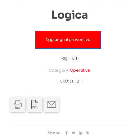
Logica
Aggiungi al preventivo
Tag:
LTF
Category:
Operative
SKU:
LTF12
Share