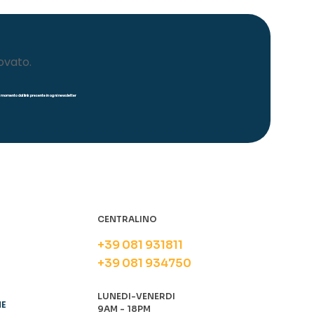
ovato.
iasi momento dal link presente in ogni newsletter
CENTRALINO
+39 081 931811
+39 081 934750
LUNEDI-VENERDI
NE
9AM - 18PM