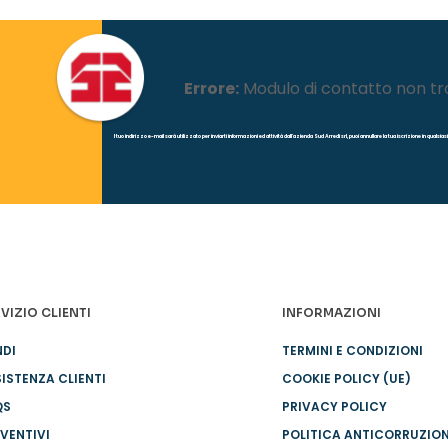
Errore:
Modulo di contatto non tr
l tuo indirizzo e-mail sarà utilizzato per inviarti informazioni ed attività dall'azienda Sud Arredi srl, puoi annullare la tua iscrizione in quals
VIZIO CLIENTI
INFORMAZIONI
NDI
TERMINI E CONDIZIONI
ISTENZA CLIENTI
COOKIE POLICY (UE)
QS
PRIVACY POLICY
VENTIVI
POLITICA ANTICORRUZIO