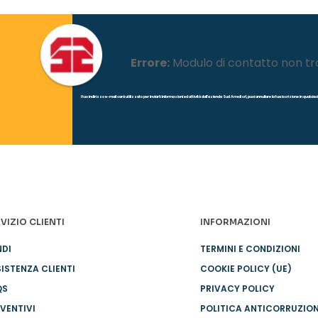
Errore:
Modulo di contatto non tr
l tuo indirizzo e-mail sarà utilizzato per inviarti informazioni ed attività dall'azienda Sud Arredi srl, puoi annullare la tua iscrizione in quals
VIZIO CLIENTI
INFORMAZIONI
NDI
TERMINI E CONDIZIONI
ISTENZA CLIENTI
COOKIE POLICY (UE)
QS
PRIVACY POLICY
VENTIVI
POLITICA ANTICORRUZIO