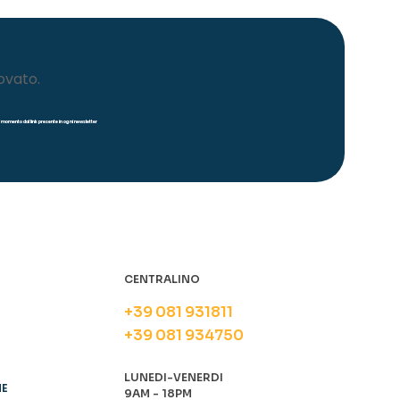
ovato.
iasi momento dal link presente in ogni newsletter
CENTRALINO
+39 081 931811
+39 081 934750
LUNEDI-VENERDI
NE
9AM - 18PM