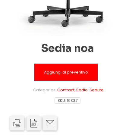
Sedia noa
Aggiungi al preventivo
Categories:
Contract
,
Sedie
,
Sedute
SKU:
19337