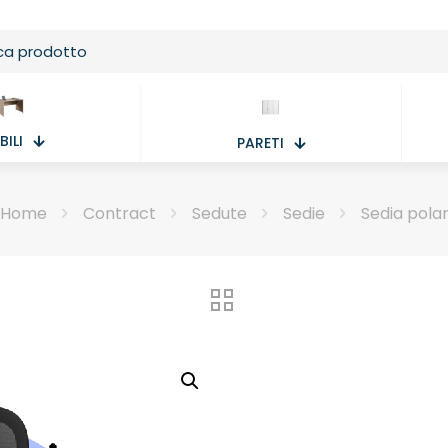
ILI
PARETI
Home
Contract
Sedute
Sedie
Sedia pola