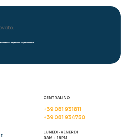
ovato.
iasi momento dal link presente in ogni newsletter
CENTRALINO
+39 081 931811
+39 081 934750
LUNEDI-VENERDI
NE
9AM - 18PM