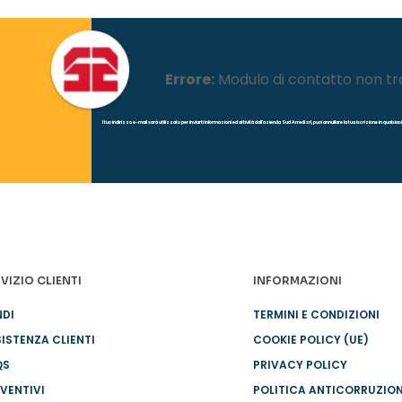
Errore:
Modulo di contatto non tr
l tuo indirizzo e-mail sarà utilizzato per inviarti informazioni ed attività dall'azienda Sud Arredi srl, puoi annullare la tua iscrizione in quals
VIZIO CLIENTI
INFORMAZIONI
NDI
TERMINI E CONDIZIONI
ISTENZA CLIENTI
COOKIE POLICY (UE)
QS
PRIVACY POLICY
VENTIVI
POLITICA ANTICORRUZIO