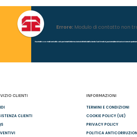
Errore:
Modulo di contatto non tr
l tuo indirizzo e-mail sarà utilizzato per inviarti informazioni ed attività dall'azienda Sud Arredi srl, puoi annullare la tua iscrizione in quals
VIZIO CLIENTI
INFORMAZIONI
NDI
TERMINI E CONDIZIONI
ISTENZA CLIENTI
COOKIE POLICY (UE)
QS
PRIVACY POLICY
VENTIVI
POLITICA ANTICORRUZIO