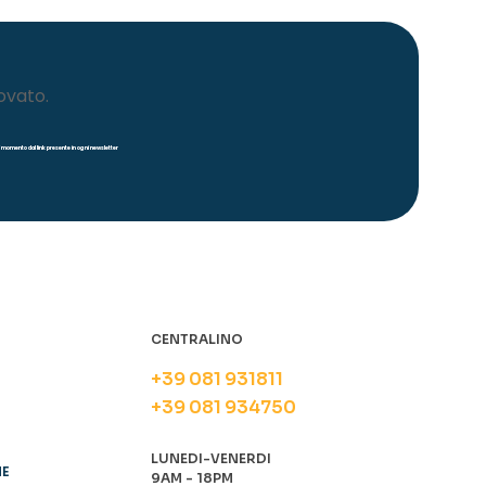
ovato.
iasi momento dal link presente in ogni newsletter
CENTRALINO
+39 081 931811
+39 081 934750
LUNEDI-VENERDI
NE
9AM - 18PM