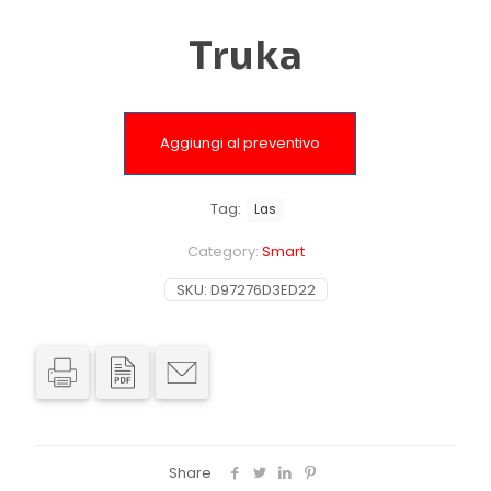
Truka
Aggiungi al preventivo
Tag:
Las
Category:
Smart
SKU:
D97276D3ED22
Share